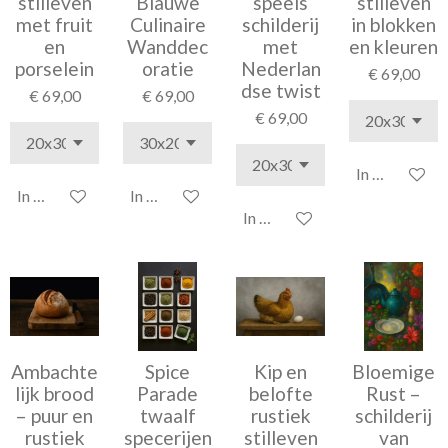
stilleven
Blauwe
speels
stilleven
met fruit
Culinaire
schilderij
in blokken
en
Wanddec
met
en kleuren
porselein
oratie
Nederlan
€ 69,00
dse twist
€ 69,00
€ 69,00
€ 69,00
In winkelwag
In winkelwagen
In winkelwagen
In winkelwagen
Ambachte
Spice
Kip en
Bloemige
lijk brood
Parade
belofte
Rust –
– puur en
twaalf
rustiek
schilderij
rustiek
specerijen
stilleven
van