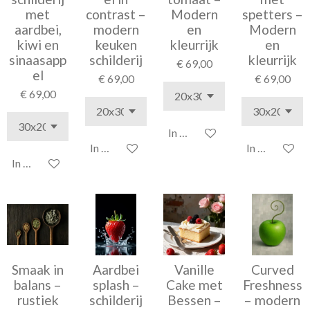
met
contrast –
Modern
spetters –
aardbei,
modern
en
Modern
kiwi en
keuken
kleurrijk
en
sinaasapp
schilderij
kleurrijk
€ 69,00
el
€ 69,00
€ 69,00
€ 69,00
In winkelwagen
In winkelwagen
In winkelwag
In winkelwagen
Smaak in
Aardbei
Vanille
Curved
balans –
splash –
Cake met
Freshness
rustiek
schilderij
Bessen –
– modern