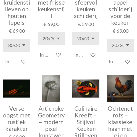
kruidensti
met frisse
sfeervol
appel
lleven op
keukenstij
keuken
schilderij
houten
l
schilderij
voor de
lepels
keuken
€ 69,00
€ 59,00
€ 69,00
€ 69,00
In winkelwagen
In winkelwagen
In winkelwagen
In winkelwag
Verse
Artichoke
Culinaire
Ochtendt
oogst met
Geometry
Kreeft –
rots –
rustiek
– modern
Stijlvol
klassieke
karakter
pixel
Keuken
haan met
kunstwer
Stilleven
ei op
€ 69,00