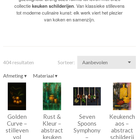
collectie
keuken schilderijen
. Van klassieke stillevens
tot moderne culinaire kunst: elk werk viert het plezier
van koken en samenzijn.
404 resultaten
Sorteer:
Afmeting
▾
Materiaal
▾
Golden
Rust &
Seven
Keukench
Curve –
Kleur –
Spoons
aos –
stilleven
abstract
Symphony
abstract
vol
keuken
–
schilderij