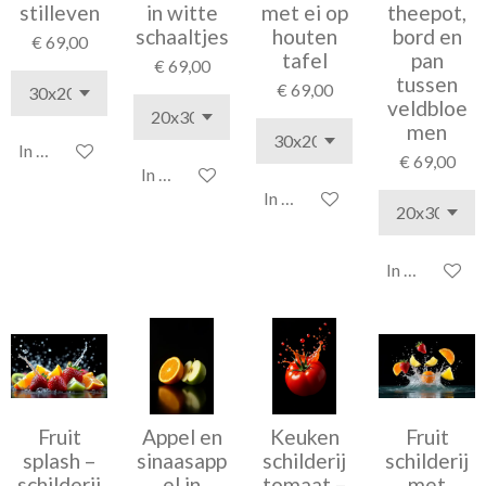
stilleven
in witte
met ei op
theepot,
schaaltjes
houten
bord en
€ 69,00
tafel
pan
€ 69,00
tussen
€ 69,00
veldbloe
men
In winkelwagen
€ 69,00
In winkelwagen
In winkelwagen
In winkelwag
Fruit
Appel en
Keuken
Fruit
splash –
sinaasapp
schilderij
schilderij
schilderij
el in
tomaat –
met