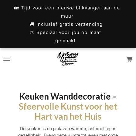
Ga
🏡 Tijd voor een nieuwe blikvanger aan de
direct
muur
naar
🚚 Inclusief gratis verzending
🎨 Speciaal voor jou op maat
de
gemaakt
hoofdinhoud
Keuken Wanddecoratie –
Sfeervolle Kunst voor het
Hart van het Huis
De keuken is de plek van warmte, ontmoeting en
gezelligheid. Breng deze ruimte tot leven met onze