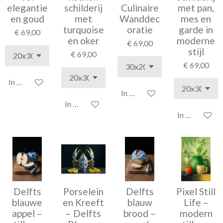
elegantie
schilderij
Culinaire
met pan,
en goud
met
Wanddec
mes en
turquoise
oratie
garde in
€ 69,00
en oker
moderne
€ 69,00
stijl
€ 69,00
€ 69,00
In winkelwagen
In winkelwagen
In winkelwagen
In winkelwag
Delfts
Porselein
Delfts
Pixel Still
blauwe
en Kreeft
blauw
Life –
appel –
– Delfts
brood –
modern