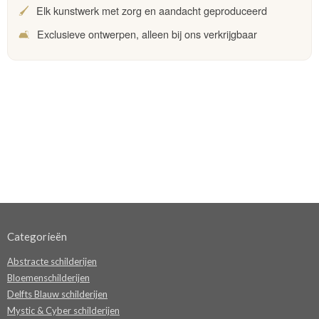
🖌️
Elk kunstwerk met zorg en aandacht geproduceerd
🛋️
Exclusieve ontwerpen, alleen bij ons verkrijgbaar
Categorieën
Abstracte schilderijen
Bloemenschilderijen
Delfts Blauw schilderijen
Mystic & Cyber schilderijen