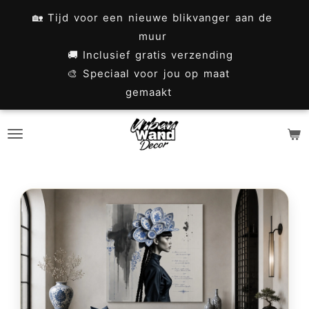
Ga
🏡 Tijd voor een nieuwe blikvanger aan de
direct
muur
naar
🚚 Inclusief gratis verzending
🎨 Speciaal voor jou op maat
de
gemaakt
hoofdinhoud