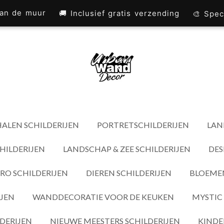
 aan de muur
🚚 Inclusief gratis verzending
🎨 Spec
ALEN SCHILDERIJEN
PORTRETSCHILDERIJEN
LAN
HILDERIJEN
LANDSCHAP & ZEE SCHILDERIJEN
DES
RO SCHILDERIJEN
DIEREN SCHILDERIJEN
BLOEMEN
IJEN
WANDDECORATIE VOOR DE KEUKEN
MYSTIC 
DERIJEN
NIEUWE MEESTERS SCHILDERIJEN
KINDE