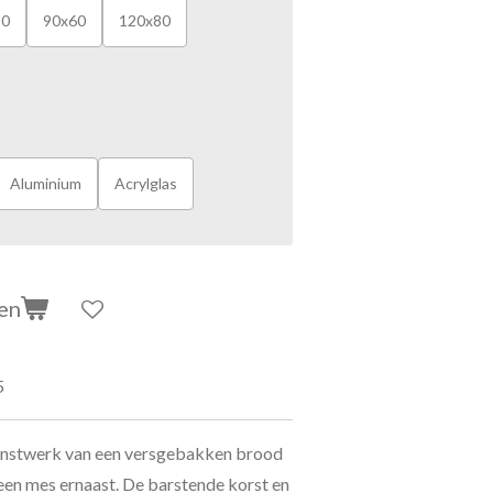
50
90x60
120x80
Aluminium
Acrylglas
en
5
unstwerk van een versgebakken brood
 een mes ernaast. De barstende korst en