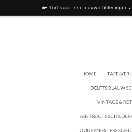
Ga
🏡 Tijd voor een nieuwe blikvanger
direct
naar
de
hoofdinhoud
HOME
TAFELVERH
DELFTS BLAUW SC
VINTAGE & RET
ABSTRACTE SCHILDER
OUDE MEESTERS SCHIL