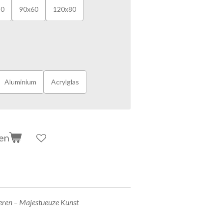
50
90x60
120x80
Aluminium
Acrylglas
en
Veren – Majestueuze Kunst