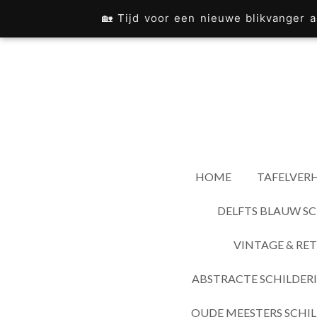
Ga
🏡 Tijd voor een nieuwe blikvanger
direct
naar
de
hoofdinhoud
HOME
TAFELVERH
DELFTS BLAUW SC
VINTAGE & RET
ABSTRACTE SCHILDER
OUDE MEESTERS SCHIL