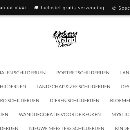
 aan de muur
🚚 Inclusief gratis verzending
🎨 Spec
ALEN SCHILDERIJEN
PORTRETSCHILDERIJEN
LAN
HILDERIJEN
LANDSCHAP & ZEE SCHILDERIJEN
DES
RO SCHILDERIJEN
DIEREN SCHILDERIJEN
BLOEMEN
IJEN
WANDDECORATIE VOOR DE KEUKEN
MYSTIC 
DERIJEN
NIEUWE MEESTERS SCHILDERIJEN
KINDE