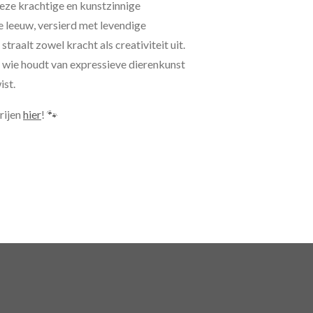
 deze krachtige en kunstzinnige
 leeuw, versierd met levendige
 straalt zowel kracht als creativiteit uit.
 wie houdt van expressieve dierenkunst
ist.
rijen
hier
! 🐾