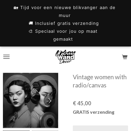
Ga
🏡 Tijd voor een nieuwe blikvanger aan de
direct
muur
naar
🚚 Inclusief gratis verzending
🎨 Speciaal voor jou op maat
de
gemaakt
hoofdinhoud
Vintage women with
radio/canvas
€ 45,00
GRATIS verzending