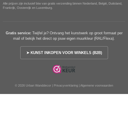
Alle prijzen zijn inclusief btw van gratis verzending binnen Nederland, België, Duitsland,
Frankrijk, Oostenrijk en Luxemburg.
Gratis service:
Twijfel je? Ontvang het kunstwerk op groot formaat per
mail of bekijk het direct op jouw eigen muurkleur (RAL/Flexa).
➤ KUNST INKOPEN VOOR WINKELS (B2B)
© 2026 Urban Wanddecor |
Privacyverklaring
|
Algemene voorwaarden