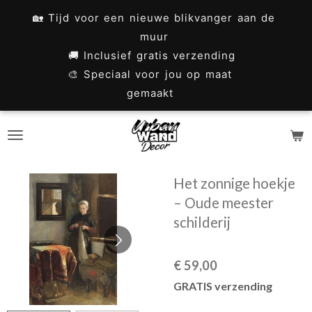
Ga
🏡 Tijd voor een nieuwe blikvanger aan de
direct
muur
naar
🚚 Inclusief gratis verzending
🎨 Speciaal voor jou op maat
de
gemaakt
hoofdinhoud
Het zonnige hoekje
– Oude meester
schilderij
€ 59,00
GRATIS verzending