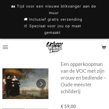
Ga
🏡 Tijd voor een nieuwe blikvanger aan de
direct
muur
naar
🚚 Inclusief gratis verzending
🎨 Speciaal voor jou op maat
de
gemaakt
hoofdinhoud
Een opperkoopman
van de VOC met zijn
vrouw en bediende –
Oude meester
schilderij
€ 59,00