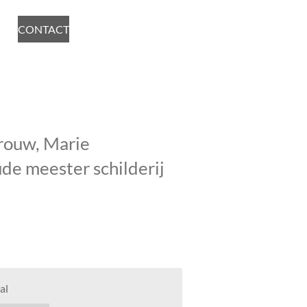
CONTACT
vrouw, Marie
e meester schilderij
al