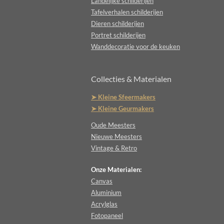
Landelijke schilderijen
Tafelverhalen schilderijen
Dieren schilderijen
Portret schilderijen
Wanddecoratie voor de keuken
Collecties & Materialen
➤ Kleine Sfeermakers
➤ Kleine Geurmakers
Oude Meesters
Nieuwe Meesters
Vintage & Retro
Onze Materialen:
Canvas
Aluminium
Acrylglas
Fotopaneel