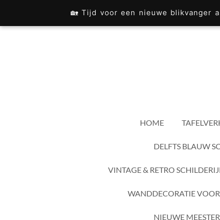
Ga
🏡 Tijd voor een nieuwe blikvanger
direct
naar
de
hoofdinhoud
HOME
TAFELVER
DELFTS BLAUW S
VINTAGE & RETRO SCHILDERI
WANDDECORATIE VOOR
NIEUWE MEESTER