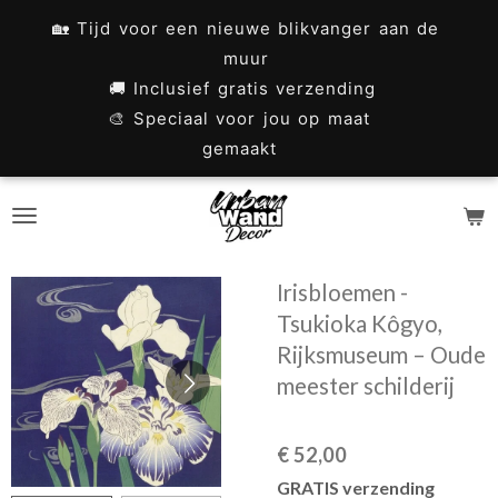
Ga
🏡 Tijd voor een nieuwe blikvanger aan de
direct
muur
naar
🚚 Inclusief gratis verzending
🎨 Speciaal voor jou op maat
de
gemaakt
hoofdinhoud
Irisbloemen -
Tsukioka Kôgyo,
Rijksmuseum – Oude
meester schilderij
€ 52,00
GRATIS verzending