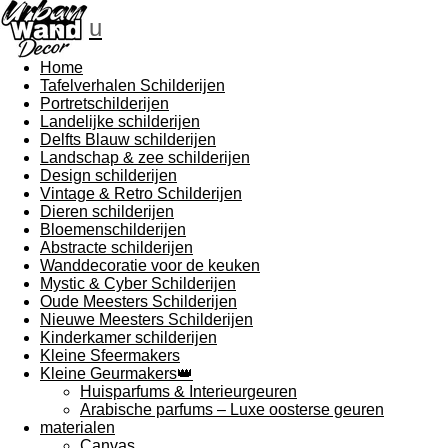
u
Home
Tafelverhalen Schilderijen
Portretschilderijen
Landelijke schilderijen
Delfts Blauw schilderijen
Landschap & zee schilderijen
Design schilderijen
Vintage & Retro Schilderijen
Dieren schilderijen
Bloemenschilderijen
Abstracte schilderijen
Wanddecoratie voor de keuken
Mystic & Cyber Schilderijen
Oude Meesters Schilderijen
Nieuwe Meesters Schilderijen
Kinderkamer schilderijen
Kleine Sfeermakers
Kleine Geurmakers👑
Huisparfums & Interieurgeuren
Arabische parfums – Luxe oosterse geuren
materialen
Canvas