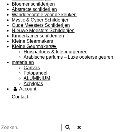
Bloemenschilderijen
Abstracte schilderijen
Wanddecoratie voor de keuken
Mystic & Cyber Schilderijen
Oude Meesters Schilderijen
Nieuwe Meesters Schilderijen
Kinderkamer schilderijen
Kleine Sfeermakers
Kleine Geurmakers👑
Huisparfums & Interieurgeuren
Arabische parfums – Luxe oosterse geuren
materialen
Canvas
Fotopaneel
ALUMINIUM
Acrylglas
Account
Contact