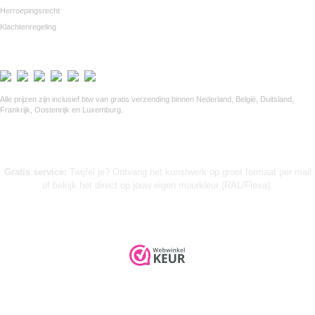
Herroepingsrecht
Klachtenregeling
Veilig betalen via Mollie
Alle prijzen zijn inclusief btw van gratis verzending binnen Nederland, België, Duitsland,
Frankrijk, Oostenrijk en Luxemburg.
Gratis service:
Twijfel je? Ontvang het kunstwerk op groot formaat per mail
of bekijk het direct op jouw eigen muurkleur (RAL/Flexa).
➤ KUNST INKOPEN VOOR WINKELS (B2B)
© 2026 Urban Wanddecor |
Privacyverklaring
|
Algemene voorwaarden