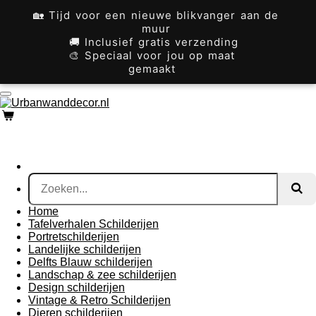
Ga
🏡 Tijd voor een nieuwe blikvanger aan de
direct
muur
naar
🚚 Inclusief gratis verzending
de
🎨 Speciaal voor jou op maat
hoofdinhoud
gemaakt
Home
Tafelverhalen Schilderijen
Portretschilderijen
Landelijke schilderijen
Delfts Blauw schilderijen
Landschap & zee schilderijen
Design schilderijen
Vintage & Retro Schilderijen
Dieren schilderijen