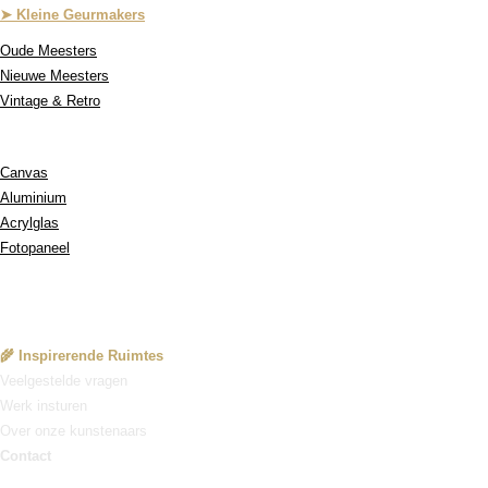
➤ Kleine Geurmakers
Oude Meesters
Nieuwe Meesters
Vintage & Retro
Onze Materialen:
Canvas
Aluminium
Acrylglas
Fotopaneel
Service
🌾 Inspirerende Ruimtes
Veelgestelde vragen
Werk insturen
Over onze kunstenaars
Contact