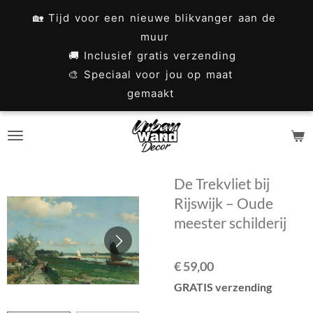
Ga
🏡 Tijd voor een nieuwe blikvanger aan de
direct
muur
naar
🚚 Inclusief gratis verzending
🎨 Speciaal voor jou op maat
de
gemaakt
hoofdinhoud
De Trekvliet bij
Rijswijk – Oude
meester schilderij
€ 59,00
GRATIS verzending