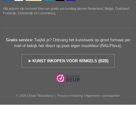
Alle prijzen zijn inclusief btw van gratis verzending binnen Nederland, België, Duitsland,
Frankrijk, Oostenrijk en Luxemburg.
Gratis service:
Twijfel je? Ontvang het kunstwerk op groot formaat per
mail of bekijk het direct op jouw eigen muurkleur (RAL/Flexa).
➤ KUNST INKOPEN VOOR WINKELS (B2B)
© 2026 Urban Wanddecor |
Privacyverklaring
|
Algemene voorwaarden