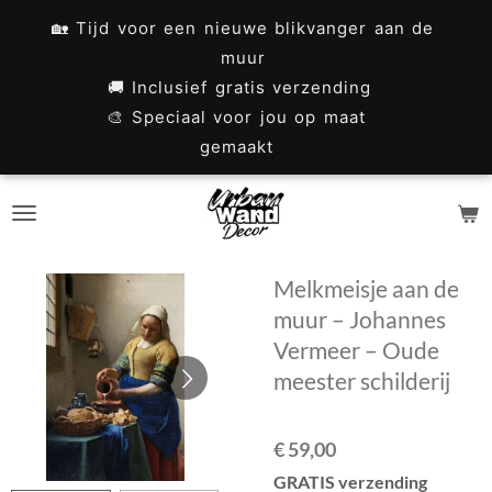
Ga
🏡 Tijd voor een nieuwe blikvanger aan de
direct
muur
naar
🚚 Inclusief gratis verzending
🎨 Speciaal voor jou op maat
de
gemaakt
hoofdinhoud
Melkmeisje aan de
muur – Johannes
Vermeer – Oude
meester schilderij
€ 59,00
GRATIS verzending