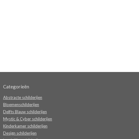
Categorieën
Abstracte schilderijen
Bloemenschilderijen
Delfts Blauw schilderijen
Mystic & Cyber schilderijen
Kinderkamer schilderijen
Design schilderijen