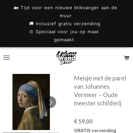
Ga
🏡 Tijd voor een nieuwe blikvanger aan de
direct
muur
naar
🚚 Inclusief gratis verzending
🎨 Speciaal voor jou op maat
de
gemaakt
hoofdinhoud
Meisje met de parel
van Johannes
Vermeer – Oude
meester schilderij
€ 59,00
GRATIS verzending