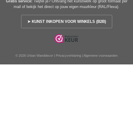
Gratis service:
Twijfel je? Ontvang het kunstwerk op groot formaat per
mail of bekijk het direct op jouw eigen muurkleur (RAL/Flexa).
➤ KUNST INKOPEN VOOR WINKELS (B2B)
© 2026 Urban Wanddecor |
Privacyverklaring
|
Algemene voorwaarden