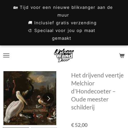
Ga
🏡 Tijd voor een nieuwe blikvanger aan de
direct
muur
naar
🚚 Inclusief gratis verzending
🎨 Speciaal voor jou op maat
de
gemaakt
hoofdinhoud
Het drijvend veertje
Melchior
d'Hondecoeter –
Oude meester
schilderij
€ 52,00