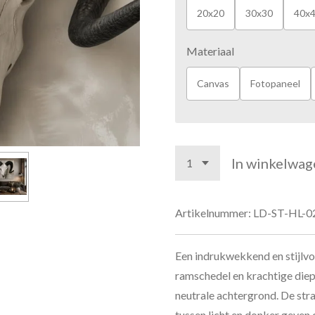
20x20
30x30
40x
Materiaal
Canvas
Fotopaneel
In winkelwag
Artikelnummer:
LD-ST-HL-0
Een indrukwekkend en stijlvo
ramschedel en krachtige die
neutrale achtergrond. De str
tussen licht en donker geven 