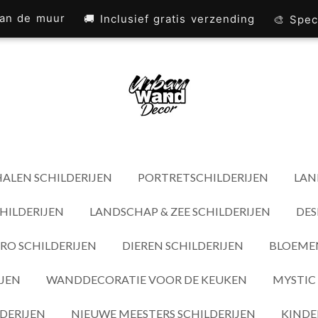
 aan de muur
🚚 Inclusief gratis verzending
🎨 Spec
ALEN SCHILDERIJEN
PORTRETSCHILDERIJEN
LAN
HILDERIJEN
LANDSCHAP & ZEE SCHILDERIJEN
DES
RO SCHILDERIJEN
DIEREN SCHILDERIJEN
BLOEMEN
IJEN
WANDDECORATIE VOOR DE KEUKEN
MYSTIC 
DERIJEN
NIEUWE MEESTERS SCHILDERIJEN
KINDE