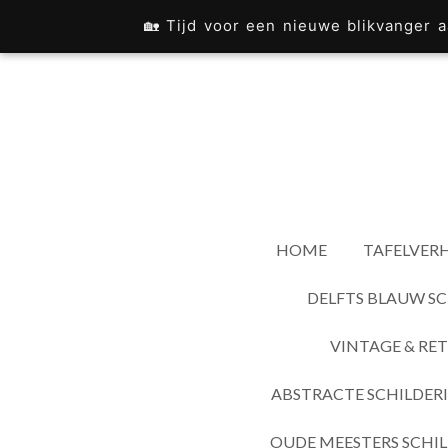
Ga
🏡 Tijd voor een nieuwe blikvanger
direct
naar
de
hoofdinhoud
HOME
TAFELVERH
DELFTS BLAUW SC
VINTAGE & RET
ABSTRACTE SCHILDER
OUDE MEESTERS SCHIL