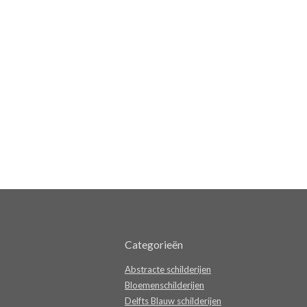
Categorieën
Abstracte schilderijen
Bloemenschilderijen
Delfts Blauw schilderijen