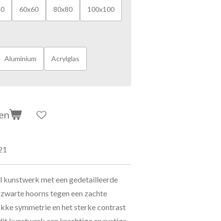
40
60x60
80x80
100x100
Aluminium
Acrylglas
en
21
l kunstwerk met een gedetailleerde
pzwarte hoorns tegen een zachte
akke symmetrie en het sterke contrast
dit kunstwerk een krachtige en rustige