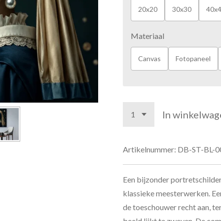
20x20
30x30
40x
Materiaal
Canvas
Fotopaneel
In winkelwag
Artikelnummer:
DB-ST-BL-0
Een bijzonder portretschilder
klassieke meesterwerken. Een
de toeschouwer recht aan, terw
beeld lijkt te zweven. De co