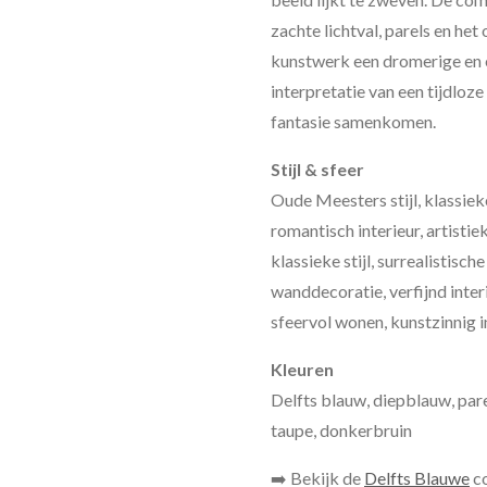
zachte lichtval, parels en het
kunstwerk een dromerige en ei
interpretatie van een tijdloze
fantasie samenkomen.
Stijl & sfeer
Oude Meesters stijl, klassiek
romantisch interieur, artisti
klassieke stijl, surrealistische
wanddecoratie, verfijnd interie
sfeervol wonen, kunstzinnig i
Kleuren
Delfts blauw, diepblauw, pare
taupe, donkerbruin
➡️ Bekijk de
Delfts Blauwe
co