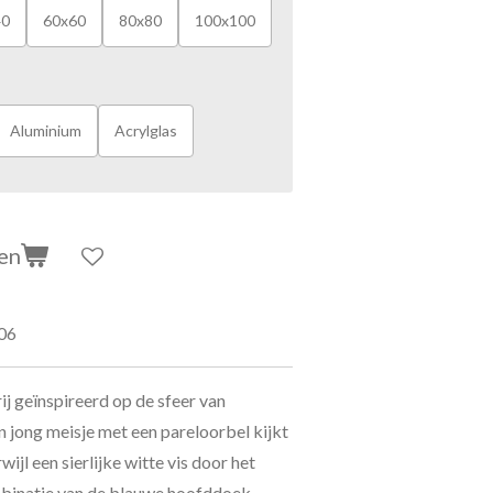
40
60x60
80x80
100x100
Aluminium
Acrylglas
en
06
ij geïnspireerd op de sfeer van
 jong meisje met een pareloorbel kijkt
ijl een sierlijke witte vis door het
mbinatie van de blauwe hoofddoek,