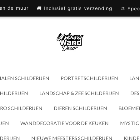
 aan de muur
🚚 Inclusief gratis verzending
🎨 Spec
ALEN SCHILDERIJEN
PORTRETSCHILDERIJEN
LAN
HILDERIJEN
LANDSCHAP & ZEE SCHILDERIJEN
DES
RO SCHILDERIJEN
DIEREN SCHILDERIJEN
BLOEMEN
IJEN
WANDDECORATIE VOOR DE KEUKEN
MYSTIC 
DERIJEN
NIEUWE MEESTERS SCHILDERIJEN
KINDE