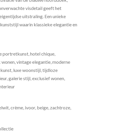
 onverwachte visdetail geeft het
gentijdse uitstraling. Een unieke
 kunststijl waarin klassieke elegantie en
e portretkunst, hotel chique,
ek wonen, vintage elegantie, moderne
 kunst, luxe woonstijl, tijdloze
ur, galerie stijl, exclusief wonen,
nterieur
lwit, crème, ivoor, beige, zachtroze,
llectie