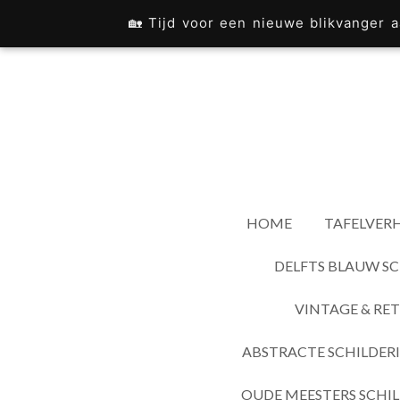
Ga
🏡 Tijd voor een nieuwe blikvanger
direct
naar
de
hoofdinhoud
HOME
TAFELVERH
DELFTS BLAUW SC
VINTAGE & RET
ABSTRACTE SCHILDER
OUDE MEESTERS SCHIL