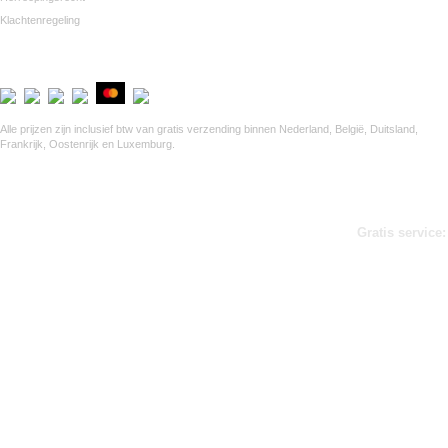
Klachtenregeling
Veilig betalen via Mollie
Alle prijzen zijn inclusief btw van gratis verzending binnen Nederland, België, Duitsland,
Frankrijk, Oostenrijk en Luxemburg.
Gratis service: