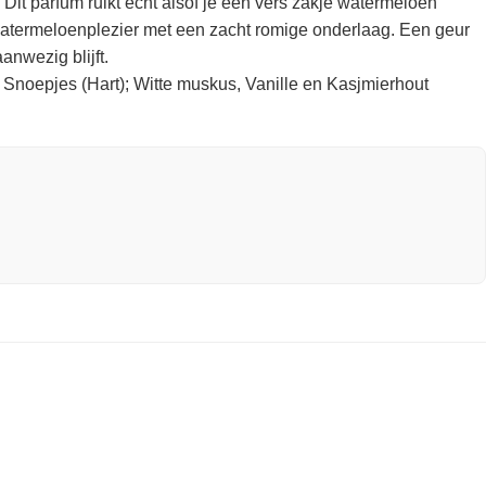
Dit parfum ruikt echt alsof je een vers zakje watermeloen
ls watermeloenplezier met een zacht romige onderlaag. Een geur
anwezig blijft.
Snoepjes (Hart); Witte muskus, Vanille en Kasjmierhout