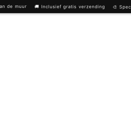
 aan de muur
🚚 Inclusief gratis verzending
🎨 Spec