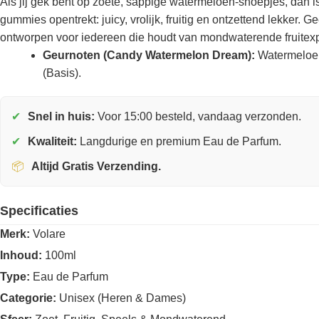
Als jij gek bent op zoete, sappige watermeloen-snoepjes, dan i
gummies opentrekt: juicy, vrolijk, fruitig en ontzettend lekker
ontworpen voor iedereen die houdt van mondwaterende fruitexplo
Geurnoten (Candy Watermelon Dream):
Watermeloen,
(Basis).
✔
Snel in huis:
Voor 15:00 besteld, vandaag verzonden.
✔
Kwaliteit:
Langdurige en premium Eau de Parfum.
📦
Altijd Gratis Verzending.
Specificaties
Merk:
Volare
Inhoud:
100ml
Type:
Eau de Parfum
Categorie:
Unisex (Heren & Dames)