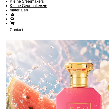
Kleine Sfeermakers
Kleine Geurmakers👑
materialen
Contact