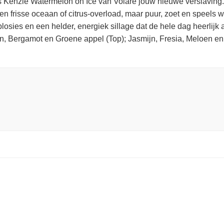
s Kenzie Watermelon on Ice van Volaré jouw nieuwe verslaving. 
. Geen frisse oceaan of citrus-overload, maar puur, zoet en spee
sies en een helder, energiek sillage dat de hele dag heerlijk a
 Bergamot en Groene appel (Top); Jasmijn, Fresia, Meloen en 