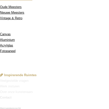
Oude Meesters
Nieuwe Meesters
Vintage & Retro
Onze Materialen:
Canvas
Aluminium
Acrylglas
Fotopaneel
Service
🌾 Inspirerende Ruimtes
Veelgestelde vragen
Werk insturen
Over onze kunstenaars
Contact
Herroepingsrecht