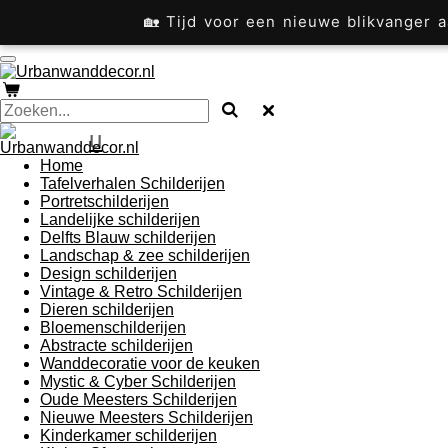
Ga
🏡 Tijd voor een nieuwe blikvanger
direct
naar
de
hoofdinhoud
u
Home
Tafelverhalen Schilderijen
Portretschilderijen
Landelijke schilderijen
Delfts Blauw schilderijen
Landschap & zee schilderijen
Design schilderijen
Vintage & Retro Schilderijen
Dieren schilderijen
Bloemenschilderijen
Abstracte schilderijen
Wanddecoratie voor de keuken
Mystic & Cyber Schilderijen
Oude Meesters Schilderijen
Nieuwe Meesters Schilderijen
Kinderkamer schilderijen