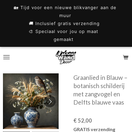
Ga
🏡 Tijd voor een nieuwe blikvanger aan de
direct
muur
naar
🚚 Inclusief gratis verzending
🎨 Speciaal voor jou op maat
de
gemaakt
hoofdinhoud
Graanlied in Blauw –
botanisch schilderij
met zangvogel en
Delfts blauwe vaas
€ 52,00
GRATIS verzending