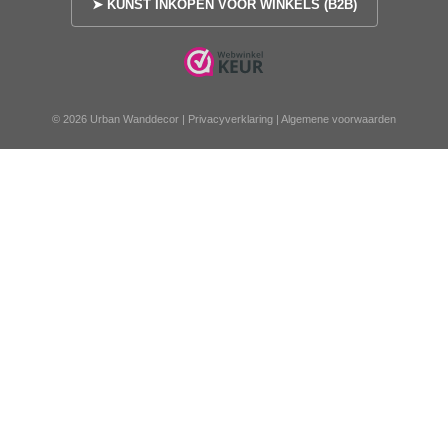
➤ KUNST INKOPEN VOOR WINKELS (B2B)
© 2026 Urban Wanddecor |
Privacyverklaring
|
Algemene voorwaarden