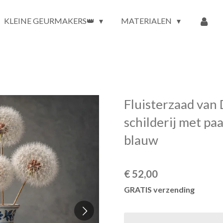
KLEINE GEURMAKERS👑
MATERIALEN
Fluisterzaad van 
schilderij met p
blauw
€ 52,00
GRATIS verzending