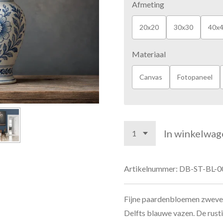
Afmeting
20x20
30x30
40x
Materiaal
Canvas
Fotopaneel
In winkelwag
Artikelnummer:
DB-ST-BL-0
Fijne paardenbloemen zweven
Delfts blauwe vazen. De rus