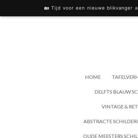
Ga
🏡 Tijd voor een nieuwe blikvanger
direct
naar
de
hoofdinhoud
HOME
TAFELVERH
DELFTS BLAUW SC
VINTAGE & RET
ABSTRACTE SCHILDER
OUDE MEESTERS SCHIL