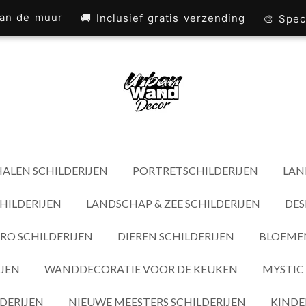
 aan de muur
🚚 Inclusief gratis verzending
🎨 Spec
ALEN SCHILDERIJEN
PORTRETSCHILDERIJEN
LAN
HILDERIJEN
LANDSCHAP & ZEE SCHILDERIJEN
DES
RO SCHILDERIJEN
DIEREN SCHILDERIJEN
BLOEMEN
IJEN
WANDDECORATIE VOOR DE KEUKEN
MYSTIC 
DERIJEN
NIEUWE MEESTERS SCHILDERIJEN
KINDE