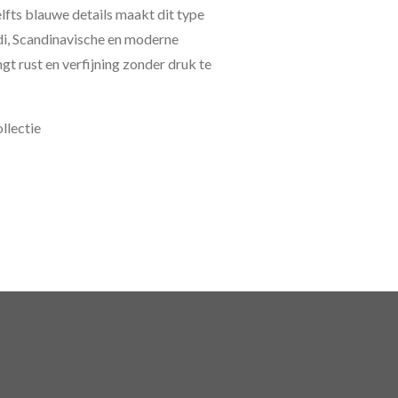
lfts blauwe details maakt dit type
ndi, Scandinavische en moderne
ngt rust en verfijning zonder druk te
llectie