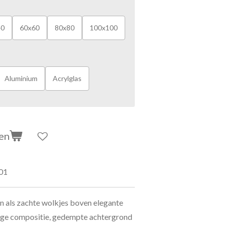
40
60x60
80x80
100x100
Aluminium
Acrylglas
en
01
 als zachte wolkjes boven elegante
tige compositie, gedempte achtergrond