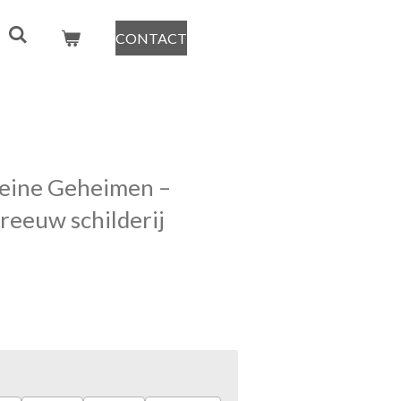
CONTACT
leine Geheimen –
preeuw schilderij