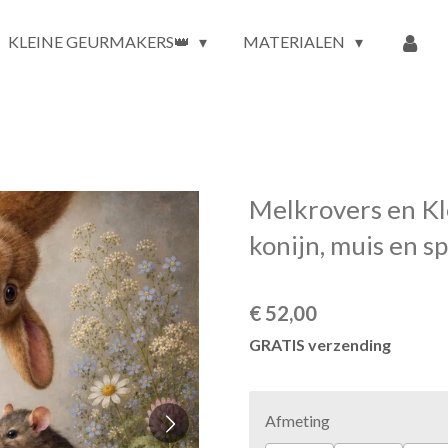
KLEINE GEURMAKERS👑
MATERIALEN
Melkrovers en K
konijn, muis en s
€ 52,00
GRATIS verzending
Afmeting