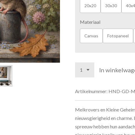
20x20
30x30
40x
Materiaal
Canvas
Fotopaneel
In winkelwag
Artikelnummer:
HND-GD-M
Melkrovers en Kleine Geheime
nieuwsgierigheid en charme. E
spreeuw hebben hun aandacht 
nieuwsgierig konijn van bove