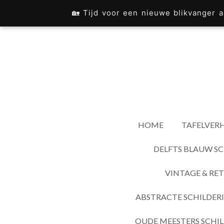
Ga
🏡 Tijd voor een nieuwe blikvanger
direct
naar
de
hoofdinhoud
HOME
TAFELVERH
DELFTS BLAUW SC
VINTAGE & RET
ABSTRACTE SCHILDER
OUDE MEESTERS SCHIL