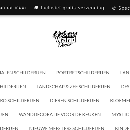
 aan de muur
🚚 Inclusief gratis verzending
🎨 Spec
ALEN SCHILDERIJEN
PORTRETSCHILDERIJEN
LAN
HILDERIJEN
LANDSCHAP & ZEE SCHILDERIJEN
DES
RO SCHILDERIJEN
DIEREN SCHILDERIJEN
BLOEMEN
IJEN
WANDDECORATIE VOOR DE KEUKEN
MYSTIC 
DERIJEN
NIEUWE MEESTERS SCHILDERIJEN
KINDE