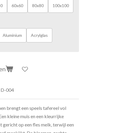
40
60x60
80x80
100x100
Aluminium
Acrylglas
en
D-004
n brengt een speels tafereel vol
en kleine muis en een kleurrijke
gericht op een fles melk, terwijl een
naf meekijkt. De bloemen, zachte