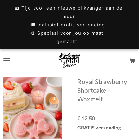
Ga
🏡 Tijd voor een nieuwe blikvanger aan de
direct
muur
naar
🚚 Inclusief gratis verzending
🎨 Speciaal voor jou op maat
de
gemaakt
hoofdinhoud
Royal Strawberry
Shortcake –
Waxmelt
€ 12,50
GRATIS verzending