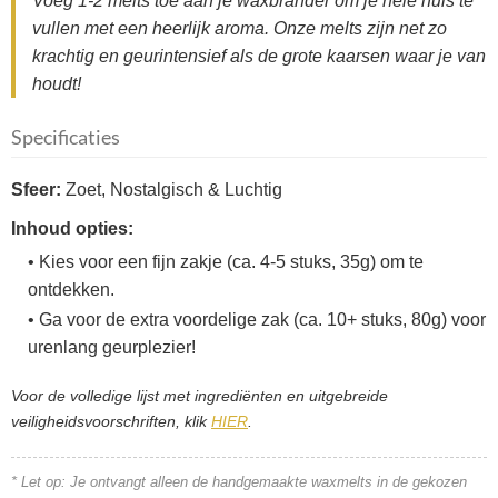
Voeg 1-2 melts toe aan je waxbrander om je hele huis te
vullen met een heerlijk aroma. Onze melts zijn net zo
krachtig en geurintensief als de grote kaarsen waar je van
houdt!
Specificaties
Sfeer:
Zoet, Nostalgisch & Luchtig
Inhoud opties:
• Kies voor een fijn zakje (ca. 4-5 stuks, 35g) om te
ontdekken.
• Ga voor de extra voordelige zak (ca. 10+ stuks, 80g) voor
urenlang geurplezier!
Voor de volledige lijst met ingrediënten en uitgebreide
veiligheidsvoorschriften, klik
HIER
.
* Let op: Je ontvangt alleen de handgemaakte waxmelts in de gekozen