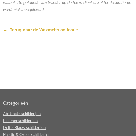
variant. De getoonde waxbrander op de foto's dient enkel ter decoratie en
wordt niet meegeleverd.
←
Terug naar de Waxmelts collectie
Categorieën
Abstracte schilderijen
Bloemenschilderijen
Delfts Blauw schilderijen
Mystic & Cyber schilderijen