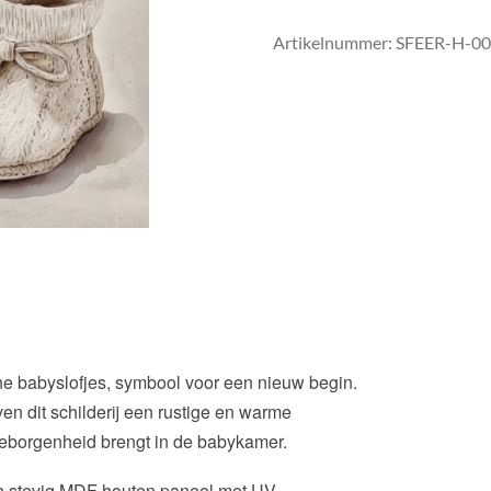
Artikelnummer:
SFEER-H-0
ine babyslofjes, symbool voor een nieuw begin.
ven dit schilderij een rustige en warme
 geborgenheid brengt in de babykamer.
en stevig MDF houten paneel met UV-