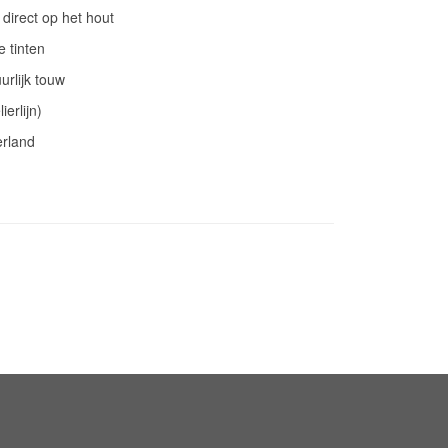
 direct op het hout
e tinten
rlijk touw
ierlijn)
erland