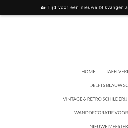
Ga
🏡 Tijd voor een nieuwe blikvanger
direct
naar
de
hoofdinhoud
HOME
TAFELVER
DELFTS BLAUW S
VINTAGE & RETRO SCHILDERI
WANDDECORATIE VOOR
NIEUWE MEESTER