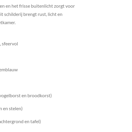
en en het frisse buitenlicht zorgt voor
it schilderij brengt rust, licht en
etkamer.
t, sfeervol
oemblauw
vogelborst en broodkorst)
n en stelen)
(achtergrond en tafel)