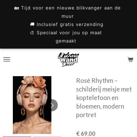
Ga
🏡 Tijd voor een nieuwe blikvanger aan de
direct
muur
naar
🚚 Inclusief gratis verzending
🎨 Speciaal voor jou op maat
de
gemaakt
hoofdinhoud
Rosé Rhythm –
schilderij meisje met
koptelefoon en
bloemen, modern
portret
€ 69,00