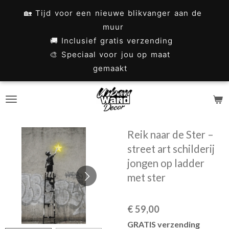
Ga
🏡 Tijd voor een nieuwe blikvanger aan de
direct
muur
naar
🚚 Inclusief gratis verzending
🎨 Speciaal voor jou op maat
de
gemaakt
hoofdinhoud
Reik naar de Ster –
street art schilderij
jongen op ladder
met ster
€ 59,00
GRATIS verzending