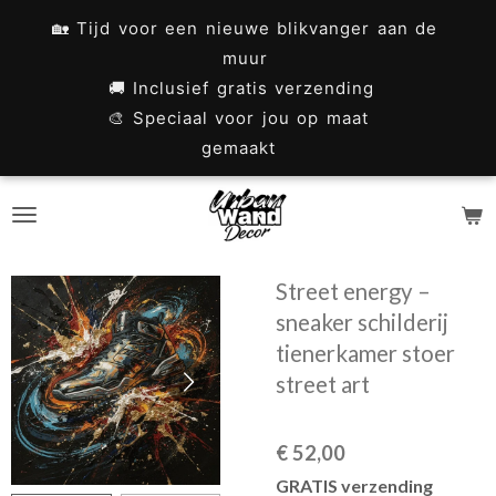
Ga
🏡 Tijd voor een nieuwe blikvanger aan de
direct
muur
naar
🚚 Inclusief gratis verzending
🎨 Speciaal voor jou op maat
de
gemaakt
hoofdinhoud
Street energy –
sneaker schilderij
tienerkamer stoer
street art
€ 52,00
GRATIS verzending