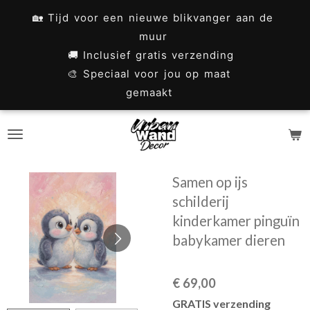
Ga
🏡 Tijd voor een nieuwe blikvanger aan de
direct
muur
naar
🚚 Inclusief gratis verzending
🎨 Speciaal voor jou op maat
de
gemaakt
hoofdinhoud
Samen op ijs
schilderij
kinderkamer pinguïn
babykamer dieren
€ 69,00
GRATIS verzending