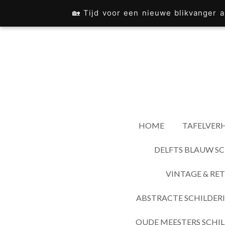
Ga
🏡 Tijd voor een nieuwe blikvanger
direct
naar
de
hoofdinhoud
HOME
TAFELVERH
DELFTS BLAUW SC
VINTAGE & RET
ABSTRACTE SCHILDER
OUDE MEESTERS SCHIL