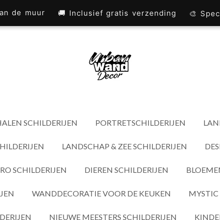
 aan de muur
🚚 Inclusief gratis verzending
🎨 Spec
ALEN SCHILDERIJEN
PORTRETSCHILDERIJEN
LAN
HILDERIJEN
LANDSCHAP & ZEE SCHILDERIJEN
DES
RO SCHILDERIJEN
DIEREN SCHILDERIJEN
BLOEMEN
IJEN
WANDDECORATIE VOOR DE KEUKEN
MYSTIC 
DERIJEN
NIEUWE MEESTERS SCHILDERIJEN
KINDE