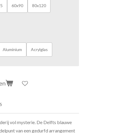
75
60x90
80x120
Aluminium
Acrylglas
en
6
lderij vol mysterie. De Delfts blauwe
ddelpunt van een gedurfd arrangement