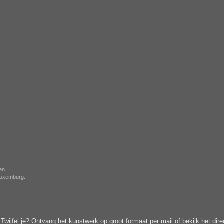
nen
 Luxemburg.
Twijfel je? Ontvang het kunstwerk op groot formaat per mail of bekijk het dire