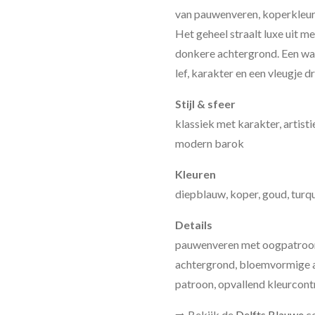
van pauwenveren, koperkleur
Het geheel straalt luxe uit me
donkere achtergrond. Een war
lef, karakter en een vleugje d
Stijl & sfeer
klassiek met karakter, artist
modern barok
Kleuren
diepblauw, koper, goud, turq
Details
pauwenveren met oogpatroon,
achtergrond, bloemvormige ac
patroon, opvallend kleurcont
➡️ Bekijk de
Delfts Blauwe
co