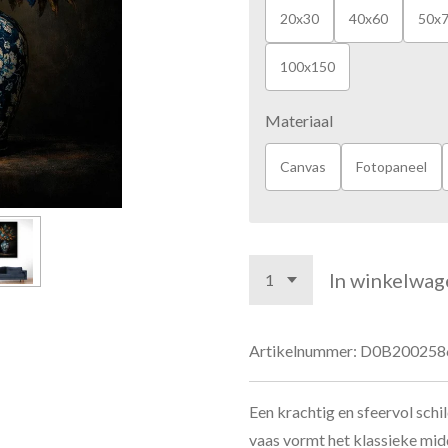
20x30
40x60
50x
100x150
Materiaal
Canvas
Fotopaneel
In winkelwag
Artikelnummer:
D0B200258
Een krachtig en sfeervol schi
vaas vormt het klassieke mi