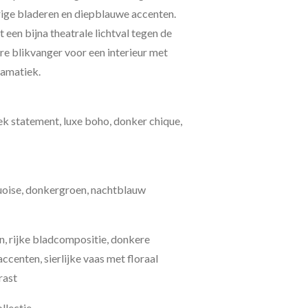
ige bladeren en diepblauwe accenten.
t een bijna theatrale lichtval tegen de
e blikvanger voor een interieur met
ramatiek.
iek statement, luxe boho, donker chique,
uoise, donkergroen, nachtblauw
 rijke bladcompositie, donkere
centen, sierlijke vaas met floraal
rast
llectie