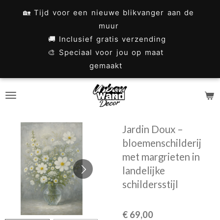
Ga
🏡 Tijd voor een nieuwe blikvanger aan de
direct
muur
naar
🚚 Inclusief gratis verzending
🎨 Speciaal voor jou op maat
de
gemaakt
hoofdinhoud
Jardin Doux –
bloemenschilderij
met margrieten in
landelijke
schildersstijl
€ 69,00