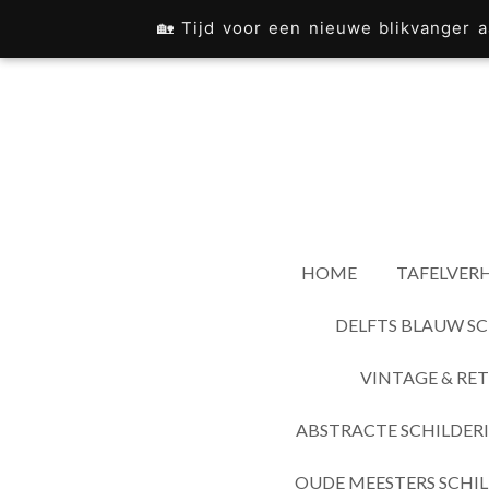
Ga
🏡 Tijd voor een nieuwe blikvanger
direct
naar
de
hoofdinhoud
HOME
TAFELVERH
DELFTS BLAUW SC
VINTAGE & RET
ABSTRACTE SCHILDER
OUDE MEESTERS SCHIL