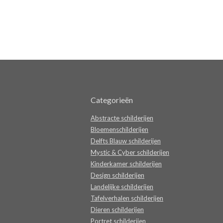
Categorieën
Abstracte schilderijen
Bloemenschilderijen
Delfts Blauw schilderijen
Mystic & Cyber schilderijen
Kinderkamer schilderijen
Design schilderijen
Landelijke schilderijen
Tafelverhalen schilderijen
Dieren schilderijen
Portret schilderijen