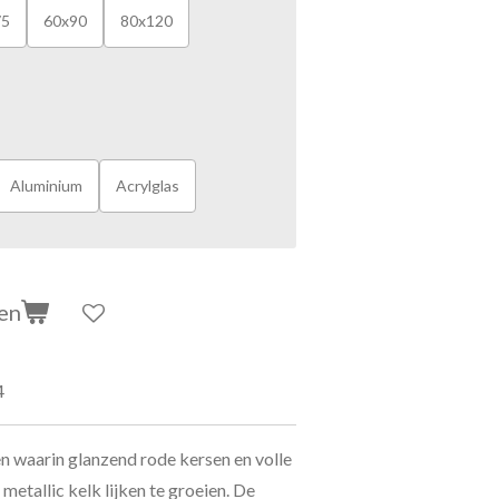
75
60x90
80x120
Aluminium
Acrylglas
en
4
en waarin glanzend rode kersen en volle
metallic kelk lijken te groeien. De