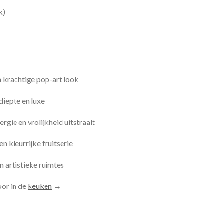
k)
n krachtige pop-art look
diepte en luxe
rgie en vrolijkheid uitstraalt
en kleurrijke fruitserie
n artistieke ruimtes
oor in de
keuken
→