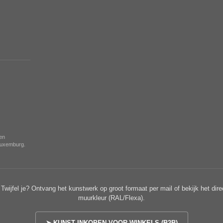
nen
 Luxemburg.
Twijfel je? Ontvang het kunstwerk op groot formaat per mail of bekijk het dire
muurkleur (RAL/Flexa).
➤ KUNST INKOPEN VOOR WINKELS (B2B)