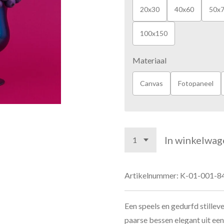
20x30
40x60
50x
100x150
Materiaal
Canvas
Fotopaneel
In winkelwag
Artikelnummer:
K-01-001-8
Een speels en gedurfd stillev
paarse bessen elegant uit een 