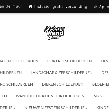
 aan de muur
🚚 Inclusief gratis verzending
🎨 Spec
ALEN SCHILDERIJEN
PORTRETSCHILDERIJEN
LAN
HILDERIJEN
LANDSCHAP & ZEE SCHILDERIJEN
DES
RO SCHILDERIJEN
DIEREN SCHILDERIJEN
BLOEMEN
IJEN
WANDDECORATIE VOOR DE KEUKEN
MYSTIC 
DERIJEN
NIEUWE MEESTERS SCHILDERIJEN
KINDE