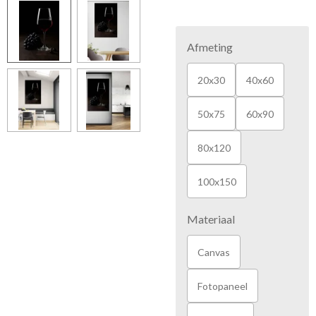
Afmeting
20x30
40x60
50x75
60x90
80x120
100x150
Materiaal
Canvas
Fotopaneel