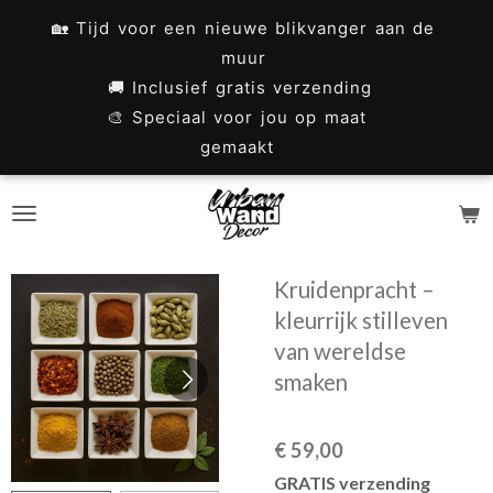
Ga
🏡 Tijd voor een nieuwe blikvanger aan de
direct
muur
naar
🚚 Inclusief gratis verzending
🎨 Speciaal voor jou op maat
de
gemaakt
hoofdinhoud
Kruidenpracht –
kleurrijk stilleven
van wereldse
smaken
€ 59,00
GRATIS verzending