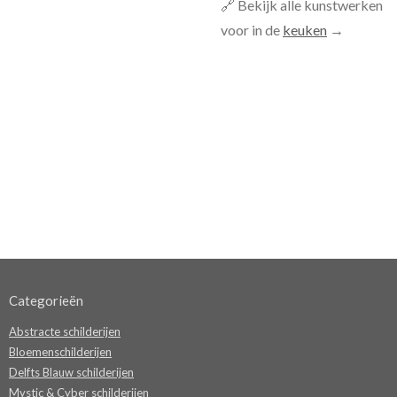
🔗 Bekijk alle kunstwerken
voor in de
keuken
→
Categorieën
Abstracte schilderijen
Bloemenschilderijen
Delfts Blauw schilderijen
Mystic & Cyber schilderijen