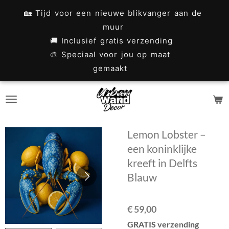
Ga
🏡 Tijd voor een nieuwe blikvanger aan de
direct
muur
naar
🚚 Inclusief gratis verzending
🎨 Speciaal voor jou op maat
de
gemaakt
hoofdinhoud
Lemon Lobster –
een koninklijke
kreeft in Delfts
Blauw
€ 59,00
GRATIS verzending