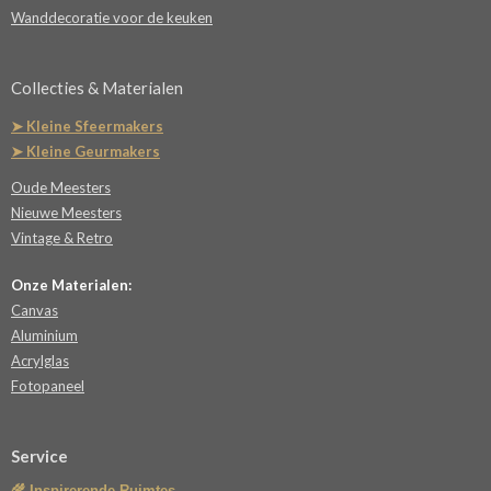
Wanddecoratie voor de keuken
Collecties & Materialen
➤ Kleine Sfeermakers
➤ Kleine Geurmakers
Oude Meesters
Nieuwe Meesters
Vintage & Retro
Onze Materialen:
Canvas
Aluminium
Acrylglas
Fotopaneel
Service
🌾 Inspirerende Ruimtes