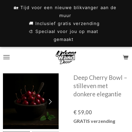
Ga
🏡 Tijd voor een nieuwe blikvanger aan de
direct
muur
naar
🚚 Inclusief gratis verzending
🎨 Speciaal voor jou op maat
de
gemaakt
hoofdinhoud
Deep Cherry Bowl –
stilleven met
donkere elegantie
€ 59,00
GRATIS verzending