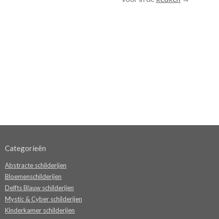
Categorieën
Abstracte schilderijen
Bloemenschilderijen
Delfts Blauw schilderijen
Mystic & Cyber schilderijen
Kinderkamer schilderijen