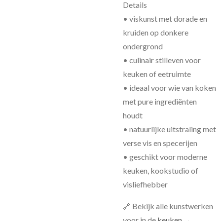
Details
• viskunst met dorade en
kruiden op donkere
ondergrond
• culinair stilleven voor
keuken of eetruimte
• ideaal voor wie van koken
met pure ingrediënten
houdt
• natuurlijke uitstraling met
verse vis en specerijen
• geschikt voor moderne
keuken, kookstudio of
visliefhebber
🔗 Bekijk alle kunstwerken
voor in de
keuken
→