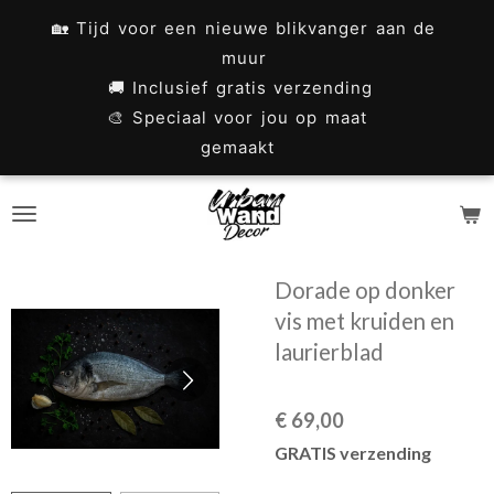
Ga
🏡 Tijd voor een nieuwe blikvanger aan de
direct
muur
naar
🚚 Inclusief gratis verzending
🎨 Speciaal voor jou op maat
de
gemaakt
hoofdinhoud
Dorade op donker
vis met kruiden en
laurierblad
€ 69,00
GRATIS verzending