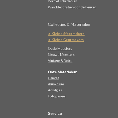
Portret schilderijen
Wanddecoratie voor de keuken
Collecties & Materialen
➤ Kleine Sfeermakers
➤ Kleine Geurmakers
Oude Meesters
Nieuwe Meesters
Vintage & Retro
Onze Materialen:
Canvas
Aluminium
Acrylglas
Fotopaneel
Service