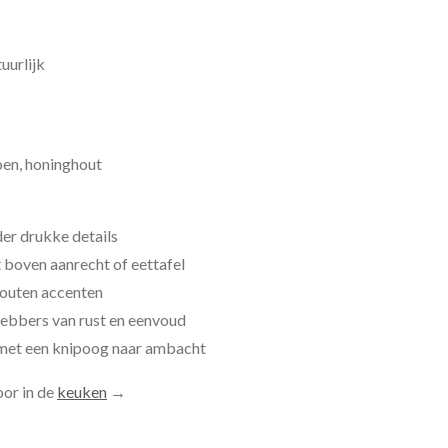
uurlijk
oen, honinghout
der drukke details
 boven aanrecht of eettafel
outen accenten
hebbers van rust en eenvoud
 met een knipoog naar ambacht
oor in de
keuken
→