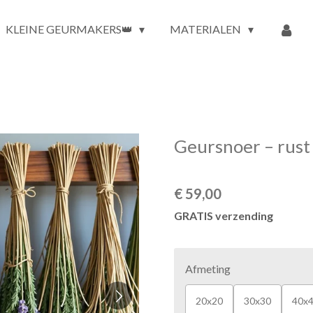
KLEINE GEURMAKERS👑
MATERIALEN
Geursnoer – rust
€ 59,00
GRATIS verzending
Afmeting
20x20
30x30
40x