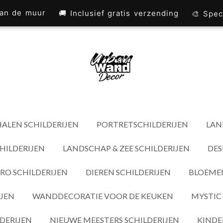
 aan de muur
🚚 Inclusief gratis verzending
🎨 Spec
ALEN SCHILDERIJEN
PORTRETSCHILDERIJEN
LAN
HILDERIJEN
LANDSCHAP & ZEE SCHILDERIJEN
DES
RO SCHILDERIJEN
DIEREN SCHILDERIJEN
BLOEMEN
IJEN
WANDDECORATIE VOOR DE KEUKEN
MYSTIC 
DERIJEN
NIEUWE MEESTERS SCHILDERIJEN
KINDE