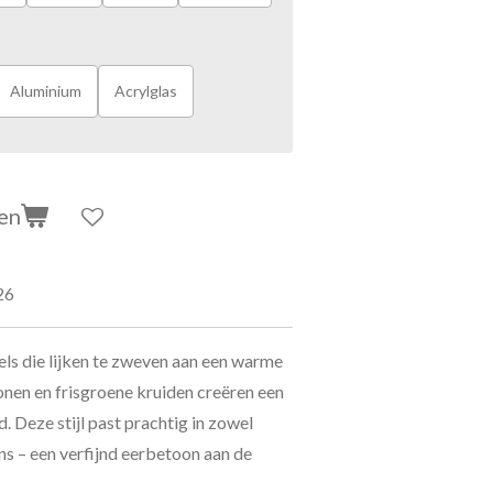
Aluminium
Acrylglas
en
26
els die lijken te zweven aan een warme
tonen en frisgroene kruiden creëren een
 Deze stijl past prachtig in zowel
ns – een verfijnd eerbetoon aan de