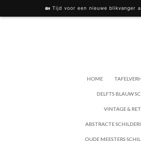
Ga
🏡 Tijd voor een nieuwe blikvanger
direct
naar
de
hoofdinhoud
HOME
TAFELVERH
DELFTS BLAUW SC
VINTAGE & RET
ABSTRACTE SCHILDER
OUDE MEESTERS SCHIL