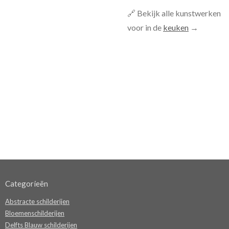
🔗 Bekijk alle kunstwerken
voor in de
keuken
→
Categorieën
Abstracte schilderijen
Bloemenschilderijen
Delfts Blauw schilderijen