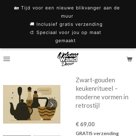
Ga
🏡 Tijd voor een nieuwe blikvanger aan de
direct
muur
naar
🚚 Inclusief gratis verzending
🎨 Speciaal voor jou op maat
de
gemaakt
hoofdinhoud
Zwart-gouden
keukenritueel –
moderne vormen in
retrostijl
€ 69,00
GRATIS verzending