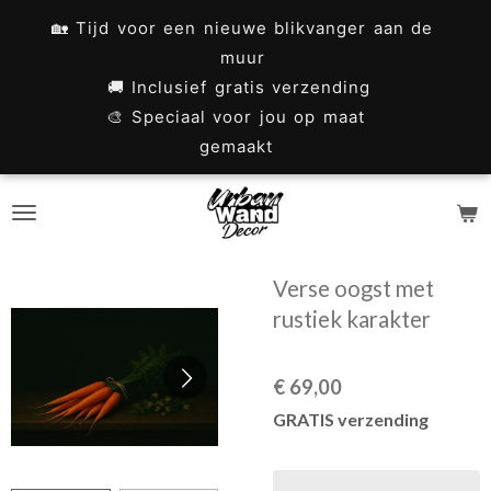
Ga
🏡 Tijd voor een nieuwe blikvanger aan de
direct
muur
naar
🚚 Inclusief gratis verzending
🎨 Speciaal voor jou op maat
de
gemaakt
hoofdinhoud
Verse oogst met
rustiek karakter
€ 69,00
GRATIS verzending