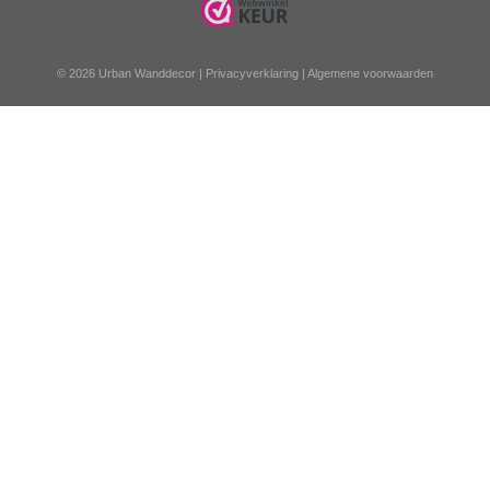
© 2026 Urban Wanddecor |
Privacyverklaring
|
Algemene voorwaarden