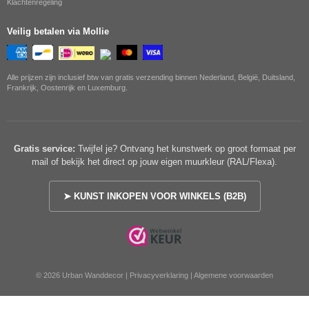
Klachtenregeling
Veilig betalen via Mollie
Alle prijzen zijn inclusief btw van gratis verzending binnen Nederland, België, Duitsland,
Frankrijk, Oostenrijk en Luxemburg.
Gratis service:
Twijfel je? Ontvang het kunstwerk op groot formaat per
mail of bekijk het direct op jouw eigen muurkleur (RAL/Flexa).
➤ KUNST INKOPEN VOOR WINKELS (B2B)
© 2026 Urban Wanddecor |
Privacyverklaring
|
Algemene voorwaarden