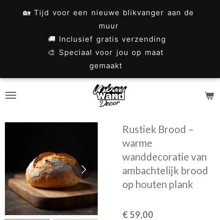
Ga
🏡 Tijd voor een nieuwe blikvanger aan de
direct
muur
naar
🚚 Inclusief gratis verzending
🎨 Speciaal voor jou op maat
de
gemaakt
hoofdinhoud
Rustiek Brood –
warme
wanddecoratie van
ambachtelijk brood
op houten plank
€ 59,00