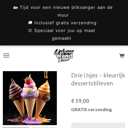
Ga
🏡 Tijd voor een nieuwe blikvanger aan de
direct
muur
naar
🚚 Inclusief gratis verzending
🎨 Speciaal voor jou op maat
de
gemaakt
hoofdinhoud
Drie IJsjes – kleurrijk
dessertstilleven
€ 59,00
GRATIS verzending