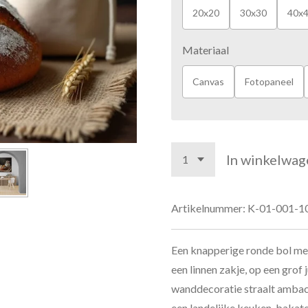
20x20
30x30
40x
Materiaal
Canvas
Fotopaneel
In winkelwag
Artikelnummer:
K-01-001-1
Een knapperige ronde bol me
een linnen zakje, op een grof 
wanddecoratie straalt ambach
een landelijke keuken, bakatel