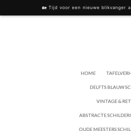
Ga
🏡 Tijd voor een nieuwe blikvanger
direct
naar
de
hoofdinhoud
HOME
TAFELVERH
DELFTS BLAUW SC
VINTAGE & RET
ABSTRACTE SCHILDER
OUDE MEESTERS SCHIL