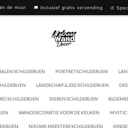
 aan de muur
🚚 Inclusief gratis verzending
🎨 Spec
ALEN SCHILDERIJEN
PORTRETSCHILDERIJEN
LAN
HILDERIJEN
LANDSCHAP & ZEE SCHILDERIJEN
DES
RO SCHILDERIJEN
DIEREN SCHILDERIJEN
BLOEMEN
IJEN
WANDDECORATIE VOOR DE KEUKEN
MYSTIC 
DERIJEN
NIEUWE MEESTERS SCHILDERIJEN
KINDE