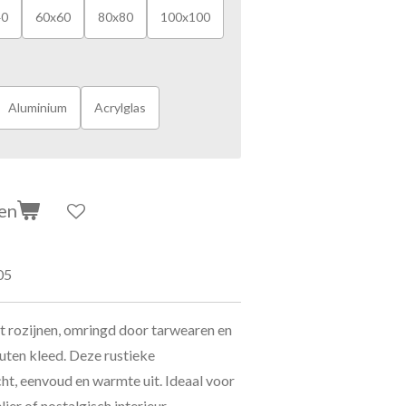
40
60x60
80x80
100x100
Aluminium
Acrylglas
en
05
t rozijnen, omringd door tarwearen en
juten kleed. Deze rustieke
t, eenvoud en warmte uit. Ideaal voor
ier of nostalgisch interieur.