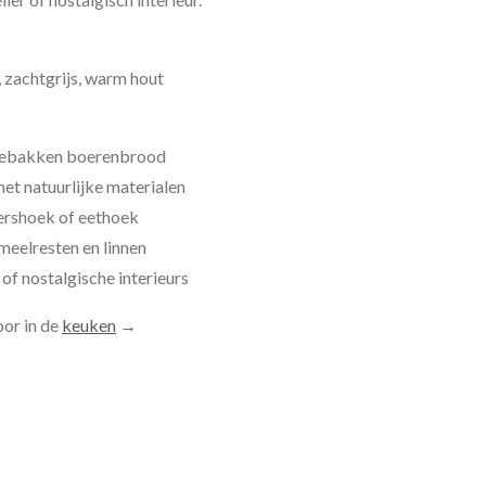
, zachtgrijs, warm hout
sgebakken boerenbrood
met natuurlijke materialen
ershoek of eethoek
meelresten en linnen
e of nostalgische interieurs
oor in de
keuken
→