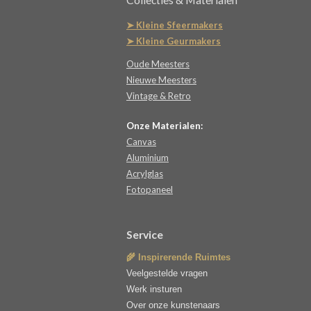
➤ Kleine Sfeermakers
➤ Kleine Geurmakers
Oude Meesters
Nieuwe Meesters
Vintage & Retro
Onze Materialen:
Canvas
Aluminium
Acrylglas
Fotopaneel
Service
🌾 Inspirerende Ruimtes
Veelgestelde vragen
Werk insturen
Over onze kunstenaars