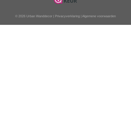
© 2026 Urban Wanddecor |
Privacyverklaring
|
Algemene voorwaarden