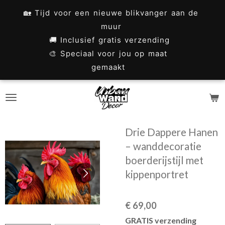
Ga
🏡 Tijd voor een nieuwe blikvanger aan de
direct
muur
naar
🚚 Inclusief gratis verzending
🎨 Speciaal voor jou op maat
de
gemaakt
hoofdinhoud
Drie Dappere Hanen
– wanddecoratie
boerderijstijl met
kippenportret
€ 69,00
GRATIS verzending