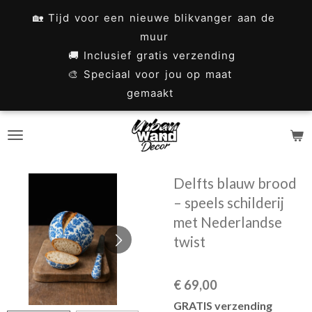
Ga
🏡 Tijd voor een nieuwe blikvanger aan de
direct
muur
naar
🚚 Inclusief gratis verzending
🎨 Speciaal voor jou op maat
de
gemaakt
hoofdinhoud
Delfts blauw brood
– speels schilderij
met Nederlandse
twist
€ 69,00
GRATIS verzending