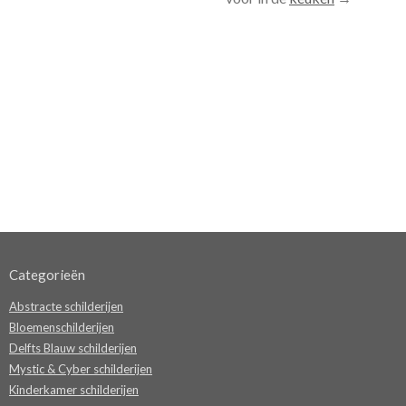
Categorieën
Abstracte schilderijen
Bloemenschilderijen
Delfts Blauw schilderijen
Mystic & Cyber schilderijen
Kinderkamer schilderijen