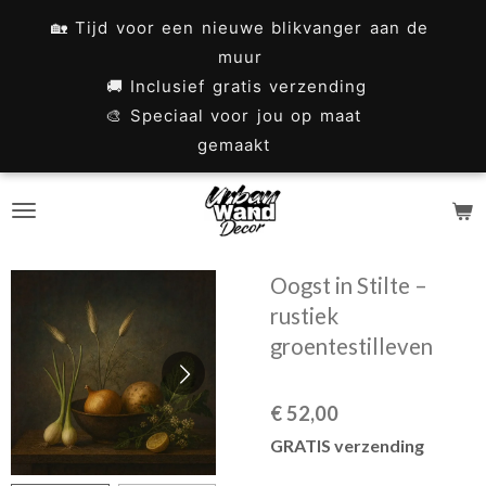
Ga
🏡 Tijd voor een nieuwe blikvanger aan de
direct
muur
naar
🚚 Inclusief gratis verzending
🎨 Speciaal voor jou op maat
de
gemaakt
hoofdinhoud
Oogst in Stilte –
rustiek
groentestilleven
€ 52,00
GRATIS verzending