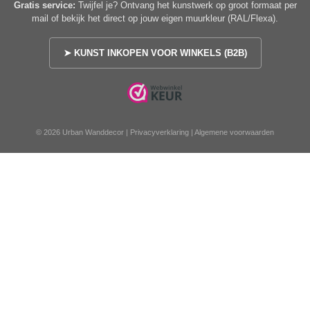
Gratis service:
Twijfel je? Ontvang het kunstwerk op groot formaat per
mail of bekijk het direct op jouw eigen muurkleur (RAL/Flexa).
➤ KUNST INKOPEN VOOR WINKELS (B2B)
© 2026 Urban Wanddecor |
Privacyverklaring
|
Algemene voorwaarden