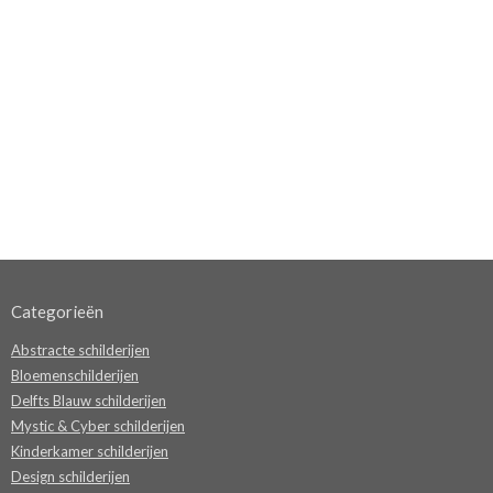
Categorieën
Abstracte schilderijen
Bloemenschilderijen
Delfts Blauw schilderijen
Mystic & Cyber schilderijen
Kinderkamer schilderijen
Design schilderijen