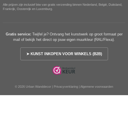
Alle prijzen zijn inclusief btw van gratis verzending binnen Nederland, België, Duitsland,
Frankrijk, Oostenrijk en Luxemburg.
Gratis service:
Twijfel je? Ontvang het kunstwerk op groot formaat per
mail of bekijk het direct op jouw eigen muurkleur (RAL/Flexa).
➤ KUNST INKOPEN VOOR WINKELS (B2B)
© 2026 Urban Wanddecor |
Privacyverklaring
|
Algemene voorwaarden