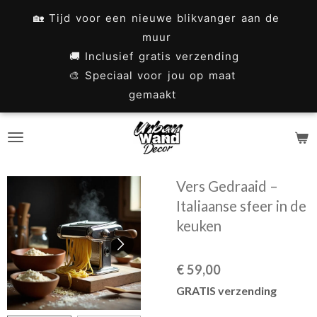
Ga
🏡 Tijd voor een nieuwe blikvanger aan de
direct
muur
naar
🚚 Inclusief gratis verzending
🎨 Speciaal voor jou op maat
de
gemaakt
hoofdinhoud
Vers Gedraaid –
Italiaanse sfeer in de
keuken
€ 59,00
GRATIS verzending