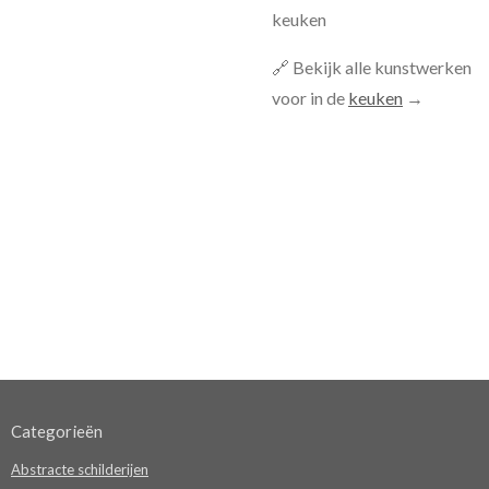
keuken
🔗 Bekijk alle kunstwerken
voor in de
keuken
→
Categorieën
Abstracte schilderijen