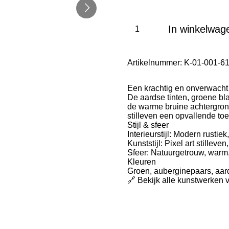
In winkelwag
Artikelnummer:
K-01-001-6
Een krachtig en onverwacht k
De aardse tinten, groene bl
de warme bruine achtergrond
stilleven een opvallende t
Stijl & sfeer
Interieurstijl: Modern rustie
Kunststijl: Pixel art stilleve
Sfeer: Natuurgetrouw, warm
Kleuren
Groen, auberginepaars, aard
🔗 Bekijk alle kunstwerken 