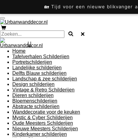
Ga
🏡 Tijd voor een nieuwe blikvanger
direct
naar
de
hoofdinhoud
u
Home
Tafelverhalen Schilderijen
Portretschilderijen
Landelijke schilderijen
Delfts Blauw schilderijen
Landschap & zee schilderijen
Design schilderijen
Vintage & Retro Schilderijen
Dieren schilderijen
Bloemenschilderijen
Abstracte schilderijen
Wanddecoratie voor de keuken
Mystic & Cyber Schilderijen
Oude Meesters Schilderijen
Nieuwe Meesters Schilderijen
Kinderkamer schilderijen