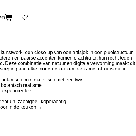
en
1
unstwerk: een close-up van een artisjok in een pixelstructuur.
aderen en paarse accenten komen prachtig tot hun recht tegen
. Deze combinatie van natuur en digitale vervorming maakt dit
oevoeging aan elke moderne keuken, eetkamer of kunstmuur.
k, botanisch, minimalistisch met een twist
n, botanisch realisme
, experimenteel
ebruin, zachtgeel, koperachtig
voor in de
keuken
→