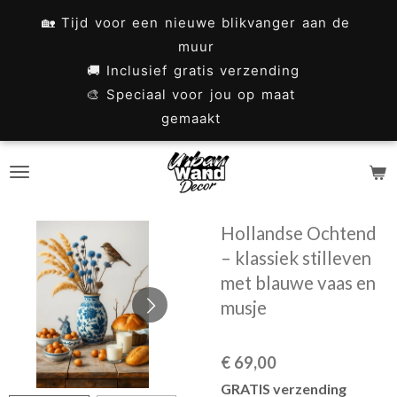
Ga
🏡 Tijd voor een nieuwe blikvanger aan de
direct
muur
naar
🚚 Inclusief gratis verzending
🎨 Speciaal voor jou op maat
de
gemaakt
hoofdinhoud
Hollandse Ochtend
– klassiek stilleven
met blauwe vaas en
musje
€ 69,00
GRATIS verzending