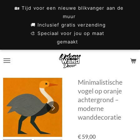
Ga
🏡 Tijd voor een nieuwe blikvanger aan de
direct
muur
naar
🚚 Inclusief gratis verzending
🎨 Speciaal voor jou op maat
de
gemaakt
hoofdinhoud
Minimalistische
vogel op oranje
achtergrond –
moderne
wanddecoratie
€ 59,00