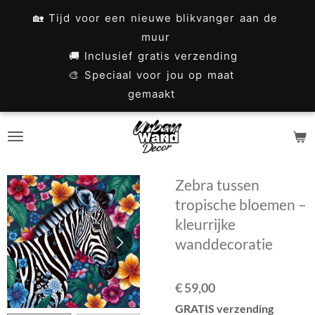
Ga
🏡 Tijd voor een nieuwe blikvanger aan de
direct
muur
naar
🚚 Inclusief gratis verzending
🎨 Speciaal voor jou op maat
de
gemaakt
hoofdinhoud
Zebra tussen
tropische bloemen –
kleurrijke
wanddecoratie
€ 59,00
GRATIS verzending