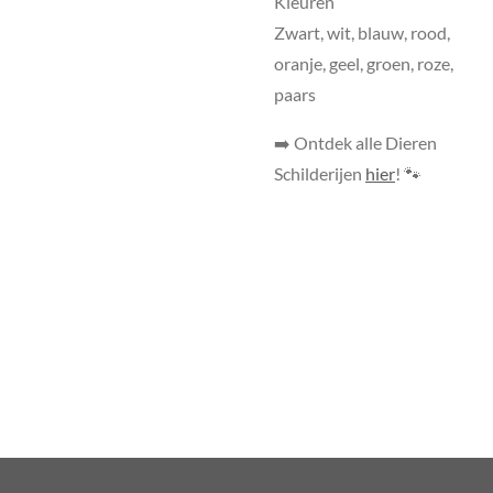
Kleuren
Zwart, wit, blauw, rood,
oranje, geel, groen, roze,
paars
➡️ Ontdek alle Dieren
Schilderijen
hier
! 🐾