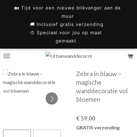
Ga
🏡 Tijd voor een nieuwe blikvanger aan de
direct
muur
naar
🚚 Inclusief gratis verzending
🎨 Speciaal voor jou op maat
de
gemaakt
hoofdinhoud
Zebra in blauw –
magische
wanddecoratie vol
bloemen
€ 59,00
GRATIS verzending