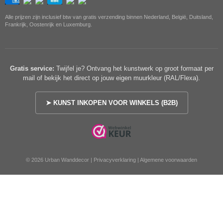
Alle prijzen zijn inclusief btw van gratis verzending binnen Nederland, België, Duitsland,
Frankrijk, Oostenrijk en Luxemburg.
Gratis service:
Twijfel je? Ontvang het kunstwerk op groot formaat per
mail of bekijk het direct op jouw eigen muurkleur (RAL/Flexa).
➤ KUNST INKOPEN VOOR WINKELS (B2B)
© 2026 Urban Wanddecor |
Privacyverklaring
|
Algemene voorwaarden